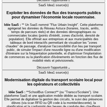
Découvrir l'opportunité
→
SaaS Idea
1
source(s)
Exploiter les données de flux des transports publics
pour dynamiser l'économie locale rouennaise.
Idée SaaS :
** Un SaaS nommé "Flux Urbain Insight". Cette plateforme
agrégerait les données du Réseau Astuce (horaires, tracés, arrêts,
temps de parcours réels) et des données démographiques ou
commerciales locales (points d'intérêt, zones d'activité, densité de
population). Elle offrirait aux entreprises et aux municipalités des
tableaux de bord interactifs permettant de visualiser les "zones
chaudes" de passage, d'analyser l'accessibilité d'un lieu par transport
public, de simuler l'impact d'une nouvelle ligne ou d'une modification
d'itinéraire sur la fréquentation potentielle, et d'optimiser l'implantation
de commerces ou la planification d'événements en fonction des flux de
mobilité réels et prévisionnels.
Découvrir l'opportunité
→
SaaS Idea
1
source(s)
Modernisation digitale du transport scolaire local pour
les opérateurs et collectivités
Idée SaaS :
**SchoolBus Connect** (ou "Transco'Scolaire"). Une
plateforme SaaS et une application mobile dédiée au transport scolaire.
Elle permet de digitaliser la gestion des circuits, le suivi des présences
élèves (via scan RFID ou QR code à la montée/descente), la
planification et la conformité des heures de conduite des chauffeurs