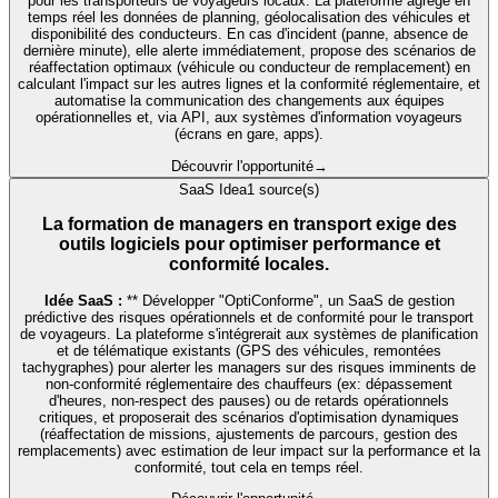
pour les transporteurs de voyageurs locaux. La plateforme agrège en
temps réel les données de planning, géolocalisation des véhicules et
disponibilité des conducteurs. En cas d'incident (panne, absence de
dernière minute), elle alerte immédiatement, propose des scénarios de
réaffectation optimaux (véhicule ou conducteur de remplacement) en
calculant l'impact sur les autres lignes et la conformité réglementaire, et
automatise la communication des changements aux équipes
opérationnelles et, via API, aux systèmes d'information voyageurs
(écrans en gare, apps).
Découvrir l'opportunité
→
SaaS Idea
1
source(s)
La formation de managers en transport exige des
outils logiciels pour optimiser performance et
conformité locales.
Idée SaaS :
** Développer "OptiConforme", un SaaS de gestion
prédictive des risques opérationnels et de conformité pour le transport
de voyageurs. La plateforme s'intégrerait aux systèmes de planification
et de télématique existants (GPS des véhicules, remontées
tachygraphes) pour alerter les managers sur des risques imminents de
non-conformité réglementaire des chauffeurs (ex: dépassement
d'heures, non-respect des pauses) ou de retards opérationnels
critiques, et proposerait des scénarios d'optimisation dynamiques
(réaffectation de missions, ajustements de parcours, gestion des
remplacements) avec estimation de leur impact sur la performance et la
conformité, tout cela en temps réel.